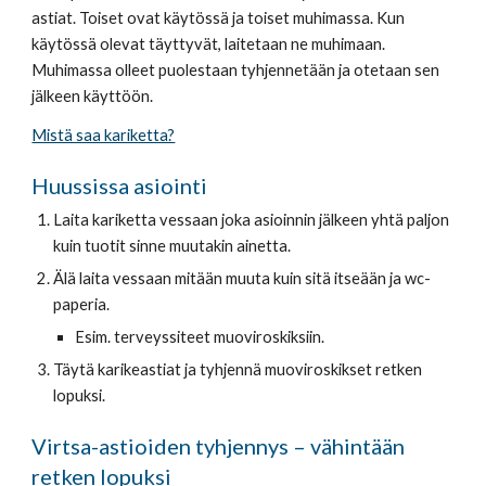
astiat. Toiset ovat käytössä ja toiset muhimassa. Kun 
käytössä olevat täyttyvät, laitetaan ne muhimaan. 
Muhimassa olleet puolestaan tyhjennetään ja otetaan sen 
jälkeen käyttöön.
Mistä saa kariketta?
Huussissa asiointi
Laita kariketta vessaan joka asioinnin jälkeen yhtä paljon 
kuin tuotit sinne muutakin ainetta.
Älä laita vessaan mitään muuta kuin sitä itseään ja wc-
paperia.
Esim. terveyssiteet muoviroskiksiin.
Täytä karikeastiat ja tyhjennä muoviroskikset retken 
lopuksi.
Virtsa-astioiden tyhjennys – vähintään 
retken lopuksi