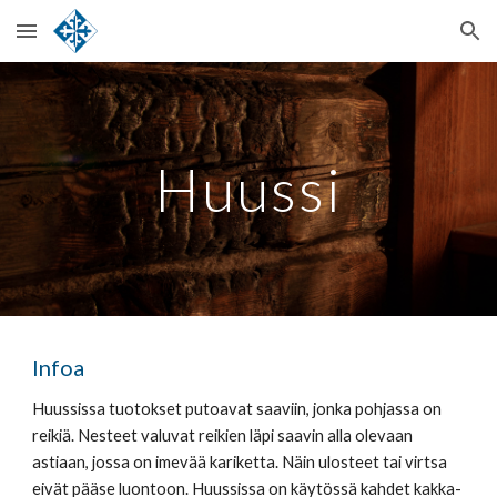
Skip to main content
Skip to navigation
Huussi
Infoa
Huussissa tuotokset putoavat saaviin, jonka pohjassa on 
reikiä. Nesteet valuvat reikien läpi saavin alla olevaan 
astiaan, jossa on imevää kariketta. Näin ulosteet tai virtsa 
eivät pääse luontoon. Huussissa on käytössä kahdet kakka-