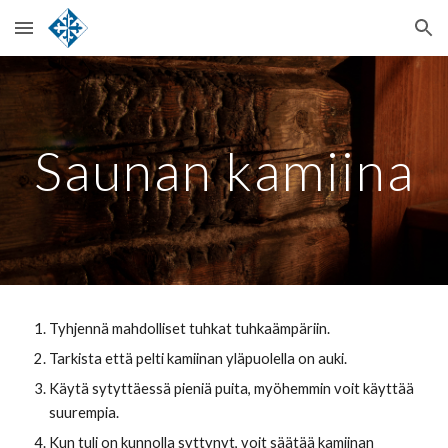
Skip to main content
Skip to navigation
Saunan kamiina
Tyhjennä mahdolliset tuhkat tuhkaämpäriin.
Tarkista että pelti kamiinan yläpuolella on auki.
Käytä sytyttäessä pieniä puita, myöhemmin voit käyttää 
suurempia.
Kun tuli on kunnolla syttynyt, voit säätää kamiinan 