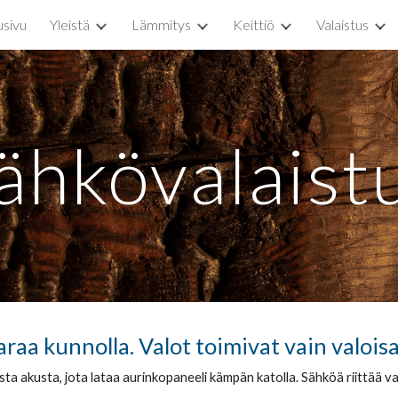
usivu
Yleistä
Lämmitys
Keittiö
Valaistus
ip to main content
Skip to navigat
ähkövalaist
araa kunnolla. Valot toimivat vain valoi
 akusta, jota lataa aurinkopaneeli kämpän katolla. Sähköä riittää vain r