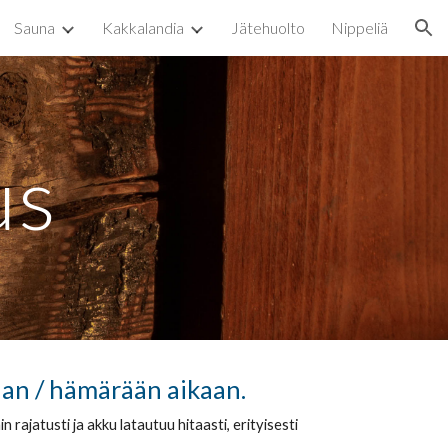
Sauna
Kakkalandia
Jätehuolto
Nippeliä
ion
us
saan / hämärään aikaan.
ajatusti ja akku latautuu hitaasti, erityisesti 