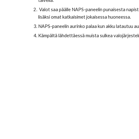
talvella.
 Valot saa päälle NAPS-paneelin punaisesta napista, jonka jälkeen pitää kääntää ajastimesta haluttu valaistusaika. Ajastinta saa kääntää VAIN MYÖTÄPÄIVÄÄN! Valoilla on 
lisäksi omat katkaisimet jokaisessa huoneessa.
NAPS-paneelin aurinko palaa kun akku latautuu au
Kämpältä lähdettäessä muista sulkea valojärjestel