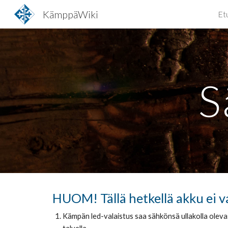
KämppäWiki
Et
Sk
S
HUOM! Tällä hetkellä akku ei v
Kämpän led-valaistus saa sähkönsä ullakolla olevasta